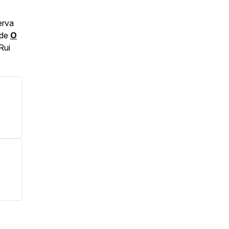
erva
 de
O
Rui