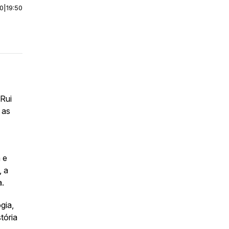
00
|
19:50
 Rui
 as
 e
, a
a.
gia,
tória