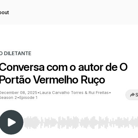
bout
O DILETANTE
Conversa com o autor de O
Portão Vermelho Ruço
December 08, 2025
•
Laura Carvalho Torres & Rui Freitas
•
S
Season 2
•
Episode 1
Use Left/Right to seek, Home/End to jump to start o