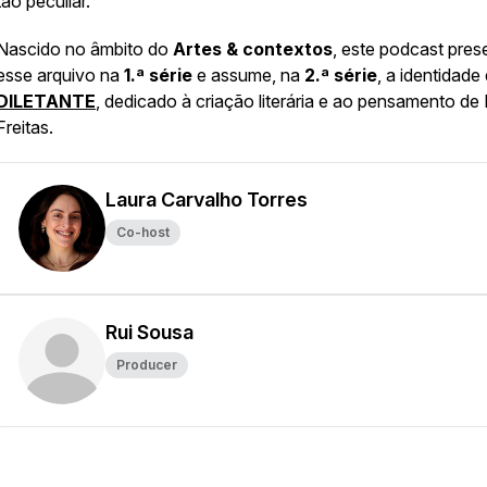
tão peculiar.
Nascido no âmbito do
Artes & contextos
, este podcast pres
esse arquivo na
1.ª série
e assume, na
2.ª série
, a identidade
DILETANTE
, dedicado à criação literária e ao pensamento de 
Freitas.
Laura Carvalho Torres
Co-host
Rui Sousa
Producer