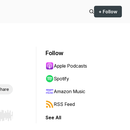
+ Follow
Follow
Apple Podcasts
Spotify
hare
Amazon Music
RSS Feed
See All
r end. Hold shift to jump forward or backward.